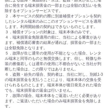
損による故障・液晶割れ・水没、盗難・紛失が生じた場
合に発生する端末損害金の一部または全額の支払いを免
除するオプションサービスです。
２．本サービスの契約の際に別途補償オプションを契約
したレンタル端末のみにこのオプションサービスを適用
します。利用開始後の契約はできないものとします。
３．補償オプションの対象は、端末本体のみです。
４．端末損害金免除適用の前に、当社による審査があり
ます。補償適応審査の結果が通れば、損害金の一部また
は全額免除となります。
５．故障が生じ通常の使用が不能となった場合、レンタ
ル端末と同等のものと無償交換します。但し、軽微な外
装の擦傷若しくは通常の使用に不都合がないと当社が判
断した場合は、この限りではありません。
６．盗難・紛失の場合、契約者は、当社に対し、別紙1-3
の端末損害金を支払うことにより、端末本体の交換を受
けられるものとします。端末本体が後日発見された場合
でも、端末損害金の返金は行いません。
７．故障の場合、端末本体をご返送いただく必要があり
ます。ご返送いただいた場合のみ端末損害金を免除しま
す。