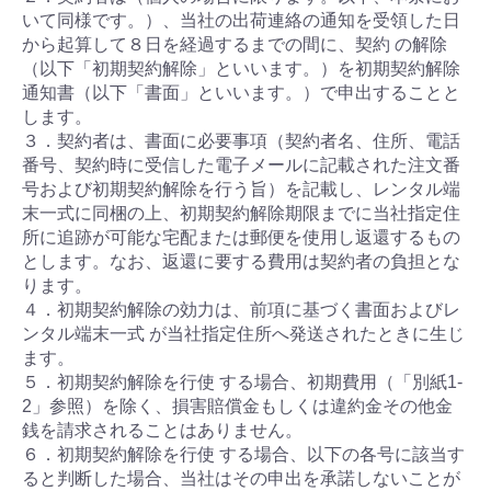
いて同様です。）、当社の出荷連絡の通知を受領した日
から起算して８日を経過するまでの間に、契約 の解除
（以下「初期契約解除」といいます。）を初期契約解除
通知書（以下「書面」といいます。）で申出することと
します。
３．契約者は、書面に必要事項（契約者名、住所、電話
番号、契約時に受信した電子メールに記載された注文番
号および初期契約解除を行う旨）を記載し、レンタル端
末一式に同梱の上、初期契約解除期限までに当社指定住
所に追跡が可能な宅配または郵便を使用し返還するもの
とします。なお、返還に要する費用は契約者の負担とな
ります。
４．初期契約解除の効力は、前項に基づく書面およびレ
ンタル端末一式 が当社指定住所へ発送されたときに生じ
ます。
５．初期契約解除を行使 する場合、初期費用（「別紙1-
2」参照）を除く、損害賠償金もしくは違約金その他金
銭を請求されることはありません。
６．初期契約解除を行使 する場合、以下の各号に該当す
ると判断した場合、当社はその申出を承諾しないことが