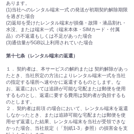
あります。
(1)当社へのレンタル端末一式 の発送が初期契約解除期限
を過ぎた場合
(2)返却を受けたレンタル端末が損傷・故障・液晶割れ・
水没、または端末一式（端末本体・SIMカード・付属
品）の不返還もしくは不足があった場合
(3)通信量が5GB以上利用されていた場合
第十七条（レンタル端末の返還）
１． 契約者は、本サービスの解約または 契約解除があっ
たとき、当社所定の方法によりレンタル端末一式を当社
の指定する場所へ速やかに返還するものとします。な
お、返還においては追跡が可能な宅配または郵便を使用
するものとし、返還に要する費用は契約者が負担するも
のとします。
２． 契約者は前項 の場合において、レンタル端末を返還
しなかったとき、または追跡可能な宅配または郵便を使
用せず返還した結果、レンタル端末を当社が受領できな
かった場合、当社規定（「別紙1-3」参照）の損害金を支