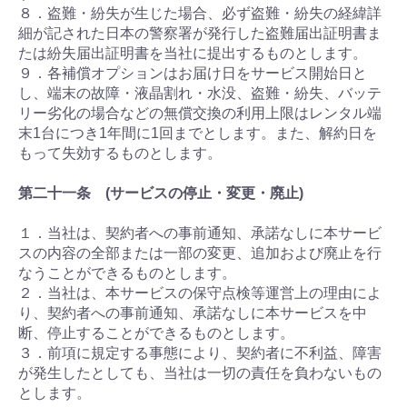
８．盗難・紛失が生じた場合、必ず盗難・紛失の経緯詳
細が記された日本の警察署が発行した盗難届出証明書ま
たは紛失届出証明書を当社に提出するものとします。
９．各補償オプションはお届け日をサービス開始日と
し、端末の故障・液晶割れ・水没、盗難・紛失、バッテ
リー劣化の場合などの無償交換の利用上限はレンタル端
末1台につき1年間に1回までとします。また、解約日を
もって失効するものとします。
第二十一条 (サービスの停止・変更・廃止)
１．当社は、契約者への事前通知、承諾なしに本サービ
スの内容の全部または一部の変更、追加および廃止を行
なうことができるものとします。
２．当社は、本サービスの保守点検等運営上の理由によ
り、契約者への事前通知、承諾なしに本サービスを中
断、停止することができるものとします。
３．前項に規定する事態により、契約者に不利益、障害
が発生したとしても、当社は一切の責任を負わないもの
とします。