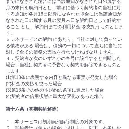
までになされた場合には当該通知がなされた日の属する
月の末日を解約日とし、前項に基づく契約者の当社に対
する通知が各月16日以降になされた場合には当該通知が
なされた日の属する月の翌月末日を解約日として解約す
ること とし、解約日までの利用料金 を支払うものとしま
す。
３．本サービスの解約 にあたり、当社に対して負ってい
る債務がある 場合は、債務の一切について直ちに当社に
対して全ての債務の支払を行わなければなりません。
４．契約者が次のいずれかの各号に該当すると判断した
場合、当社は契約者に予告なく契約を解除できるものと
します。
(1)第18条に表明する内容と異なる事実が発覚した場合
(2)料金の支払を怠った場合
(3)第13条その他の本規約の条項に違反した場合
(4)契約者の信用状態に重大な変化があった場合
第十六条（初期契約解除）
１．本サービスは初期契約解除制度の対象です。
２．契約者は（個人の場合に限ります。以下、本条にお