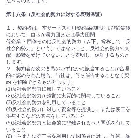
払うものとします。
第十八条（反社会的勢力に対する表明保証）
１． 契約者は、本サービス利用契約締結時および締結後
において、自らが暴力団または暴力団関
係企業 ・団体その他反社会的勢力（以下、総称して「反
社会的勢力」という）ではないこと、反社会的勢力の支
配・影響を受けていないことを表明し、保証するものと
します。
２．契約者が次の各号のいずれかに該当することが合理
的に認められた場合、当社は、何ら催告することなく契
約 を解除できるものとします。
(1)反社会的勢力に属していること
(2)反社会的勢力が経営に実質的に関与していること
(3)反社会的勢力を利用していること
(4)反社会的勢力に対して資金等を提供し、または便宜を
供与するなどの関与をしていること
(5)反社会的勢力と社会的に非難されるべき関係を有して
いること
(6)自らまたは第三者を利用して関係者に対し、詐術、暴