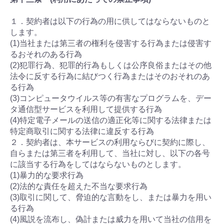
１．契約者は以下の行為の用に供してはならないものと
します。
(1)当社または第三者の権利を侵害する行為または侵害す
るおそれのある行為
(2)犯罪行為、犯罪的行為もしくは公序良俗またはその他
法令に反する行為に結びつく行為またはそのおそれのあ
る行為
(3)コンピュータウイルス等の有害なプログラムを、デー
タ通信型サービスを利用して提供する行為
(4)特定電子メールの送信の適正化等に関する法律または
特定商取引に関する法律に違反する行為
２．契約者は、本サービスの利用ならびに契約に際し、
自らまたは第三者を利用して、当社に対し、以下の各号
に該当する行為をしてはならないものとします。
(1)暴力的な要求行為
(2)法的な責任を超えた不当な要求行為
(3)取引に関して、脅迫的な言動をし、または暴力を用い
る行為
(4)風説を流布し、偽計または威力を用いて当社の信用を