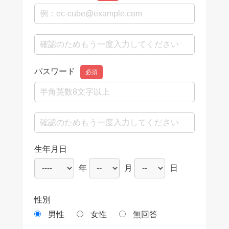
パスワード
必須
生年月日
年
月
日
性別
男性
女性
無回答